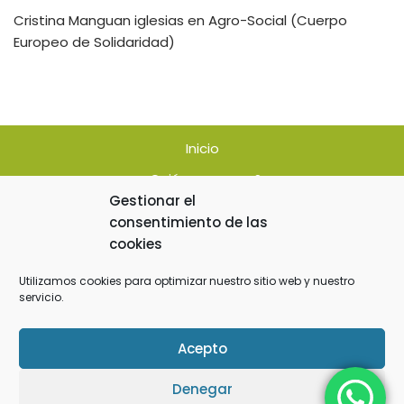
Cristina Manguan iglesias
en
Agro-Social (Cuerpo
Europeo de Solidaridad)
Inicio
¿Quiénes somos?
Gestionar el
Estatutos
consentimiento de las
cookies
Blog
Proyectos
Utilizamos cookies para optimizar nuestro sitio web y nuestro
servicio.
Oportunidades
Contacto
Acepto
Hazte Socio
Denegar