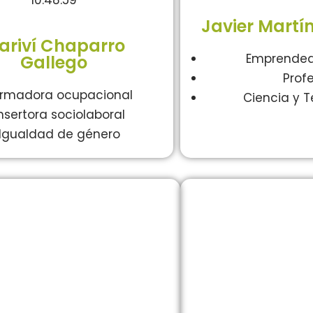
Javier Martí
ariví Chaparro
Emprendedo
Gallego
Prof
rmadora ocupacional
Ciencia y 
nsertora sociolaboral
Igualdad de género