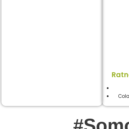
Ratn
Cola
#Som