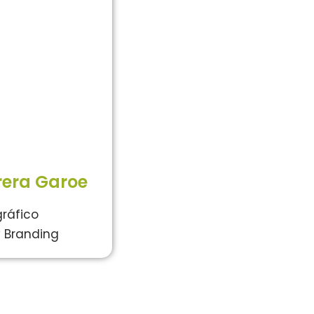
era Garoe
gráfico
y Branding