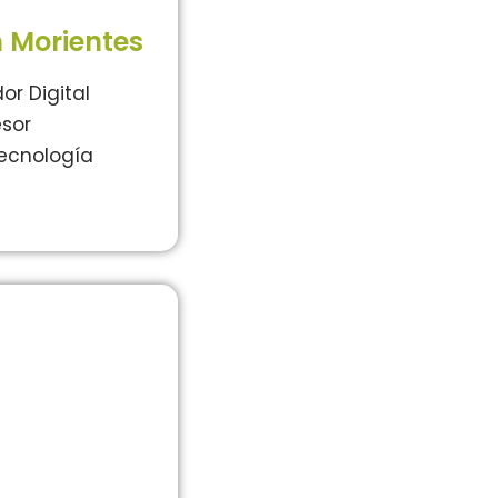
n Morientes
r Digital
esor
Tecnología